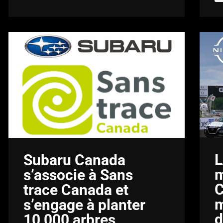
L
Subaru Canada
m
s’associe à Sans
C
trace Canada et
m
s’engage à planter
d
10 000 arbres