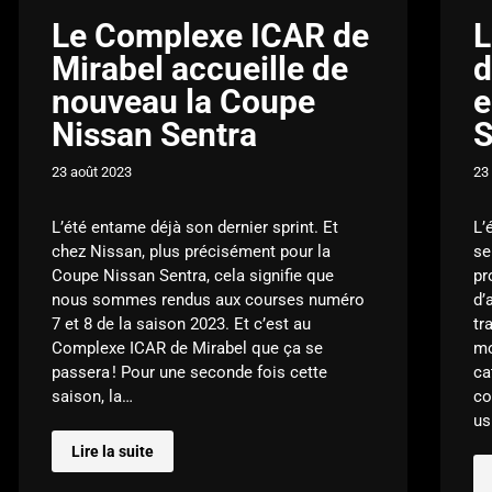
Le Complexe ICAR de
L
Mirabel accueille de
d
nouveau la Coupe
e
Nissan Sentra
S
23 août 2023
23
L’été entame déjà son dernier sprint. Et
L’
chez Nissan, plus précisément pour la
se
Coupe Nissan Sentra, cela signifie que
pr
nous sommes rendus aux courses numéro
d’
7 et 8 de la saison 2023. Et c’est au
tr
Complexe ICAR de Mirabel que ça se
mo
passera ! Pour une seconde fois cette
ca
saison, la…
co
us
Lire la suite