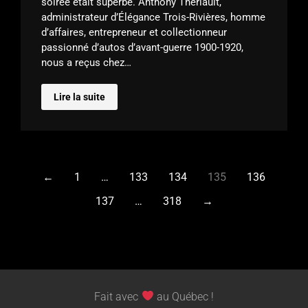
soirée était superbe. Anthony Thériault,
administrateur d’Élégance Trois-Rivières, homme
d’affaires, entrepreneur et collectionneur
passionné d’autos d’avant-guerre 1900-1920,
nous a reçus chez…
Lire la suite
←
1
…
133
134
135
136
137
…
318
→
Fait avec
au Québec !