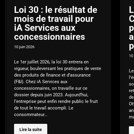
Loi 30 : le résultat de
L
mois de travail pour
C
iA Services aux
p
concessionnaires
a
10 juin 2026
10 
Le 1er juillet 2026, la loi 30 entrera en
vigueur, bouleversant les pratiques de vente
Le
des produits de finance et d’assurance
l’
(F&I). Chez iA Services aux
so
concessionnaires, on travaille sur ce
re
dossier depuis juin 2023. Aujourd’hui,
de
l’entreprise peut enfin rendre public le fruit
Ot
de tout le travail accompli. Le
an
consommateur…
ma
Lire la suite