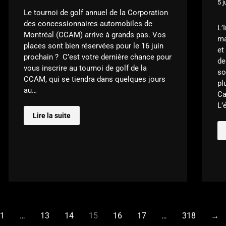
5 j
Le tournoi de golf annuel de la Corporation
des concessionnaires automobiles de
L’
Montréal (CCAM) arrive à grands pas. Vos
ma
places sont bien réservées pour le 16 juin
et
prochain ? C’est votre dernière chance pour
de
vous inscrire au tournoi de golf de la
so
CCAM, qui se tiendra dans quelques jours
pl
au…
Ca
L’
Lire la suite
1
…
13
14
15
16
17
…
318
→