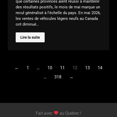
que certaines provinces aient réussi à maintenir
des résultats positifs, le mois de mai marque un
recul généralisé à l’échelle du pays. En mai 2026,
les ventes de véhicules légers neufs au Canada
ont diminué…
Lire la suite
←
1
…
10
11
12
13
14
…
318
→
Fait avec
au Québec !